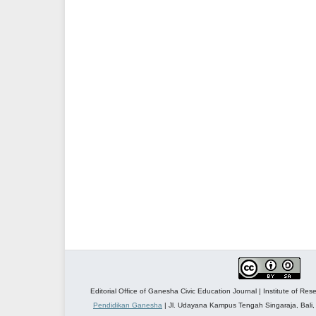
Editorial Office of Ganesha Civic Education Journal | Institute of R
Pendidikan Ganesha
| Jl. Udayana Kampus Tengah Singaraja, Bali,