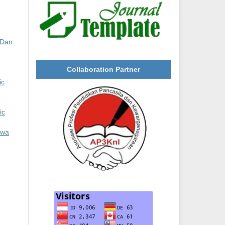
 Dan
Collaboration Partner
ic
ic
swa