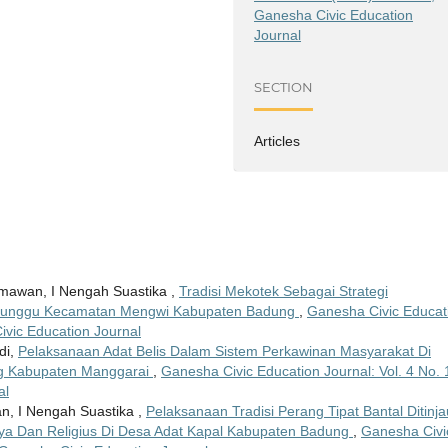
Ganesha Civic Education
Journal
SECTION
Articles
smawan, I Nengah Suastika ,
Tradisi Mekotek Sebagai Strategi
 Munggu Kecamatan Mengwi Kabupaten Badung
,
Ganesha Civic Educat
Civic Education Journal
di,
Pelaksanaan Adat Belis Dalam Sistem Perkawinan Masyarakat Di
g Kabupaten Manggarai
,
Ganesha Civic Education Journal: Vol. 4 No. 
al
n, I Nengah Suastika ,
Pelaksanaan Tradisi Perang Tipat Bantal Ditinja
daya Dan Religius Di Desa Adat Kapal Kabupaten Badung
,
Ganesha Civi