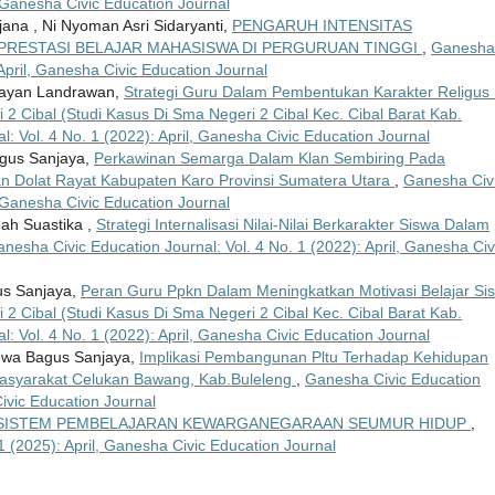
, Ganesha Civic Education Journal
ana , Ni Nyoman Asri Sidaryanti,
PENGARUH INTENSITAS
RESTASI BELAJAR MAHASISWA DI PERGURUAN TINGGI
,
Ganesha
 April, Ganesha Civic Education Journal
Wayan Landrawan,
Strategi Guru Dalam Pembentukan Karakter Religus
 2 Cibal (Studi Kasus Di Sma Negeri 2 Cibal Kec. Cibal Barat Kab.
: Vol. 4 No. 1 (2022): April, Ganesha Civic Education Journal
agus Sanjaya,
Perkawinan Semarga Dalam Klan Sembiring Pada
 Dolat Rayat Kabupaten Karo Provinsi Sumatera Utara
,
Ganesha Civ
, Ganesha Civic Education Journal
ah Suastika ,
Strategi Internalisasi Nilai-Nilai Berkarakter Siswa Dalam
nesha Civic Education Journal: Vol. 4 No. 1 (2022): April, Ganesha Civ
us Sanjaya,
Peran Guru Ppkn Dalam Meningkatkan Motivasi Belajar Si
 Cibal (Studi Kasus Di Sma Negeri 2 Cibal Kec. Cibal Barat Kab.
: Vol. 4 No. 1 (2022): April, Ganesha Civic Education Journal
Dewa Bagus Sanjaya,
Implikasi Pembangunan Pltu Terhadap Kehidupan
asyarakat Celukan Bawang, Kab.Buleleng
,
Ganesha Civic Education
Civic Education Journal
SISTEM PEMBELAJARAN KEWARGANEGARAAN SEUMUR HIDUP
,
1 (2025): April, Ganesha Civic Education Journal