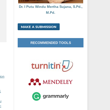
Dr. I Putu Windu Mertha Sujana, S.Pd.,
M.Pd.
MAKE A SUBMISSION
RECOMMENDED TOOLS
ion
1
u
c