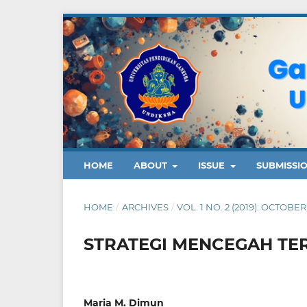
HOME
ABOUT
ISSUE
SUBMISSI
HOME
/
ARCHIVES
/
VOL. 1 NO. 2 (2019): OCTO
STRATEGI MENCEGAH TE
Maria M. Dimun