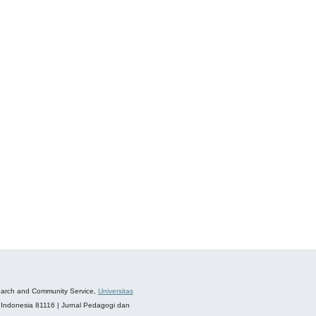
esearch and Community Service,
Universitas
 Indonesia 81116 | Jurnal Pedagogi dan