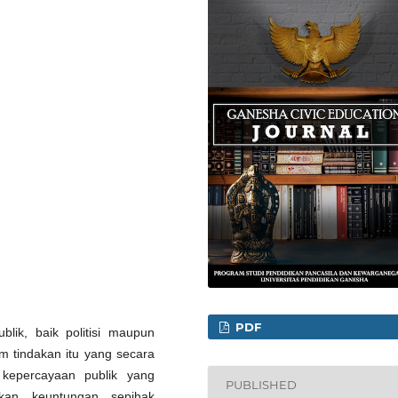
PDF
blik, baik politisi maupun
am tindakan itu yang secara
 kepercayaan publik yang
PUBLISHED
kan keuntungan sepihak