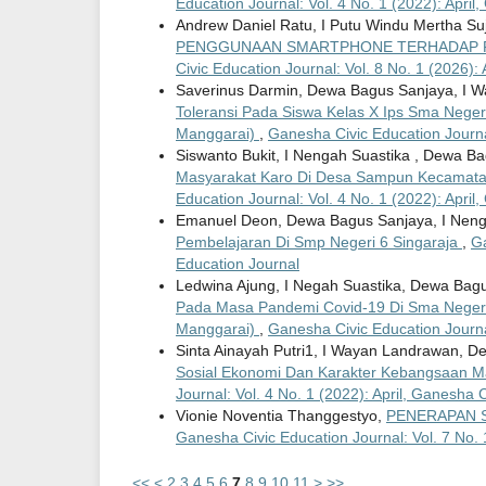
Education Journal: Vol. 4 No. 1 (2022): April
Andrew Daniel Ratu, I Putu Windu Mertha Suj
PENGGUNAAN SMARTPHONE TERHADAP P
Civic Education Journal: Vol. 8 No. 1 (2026):
Saverinus Darmin, Dewa Bagus Sanjaya, I 
Toleransi Pada Siswa Kelas X Ips Sma Negeri
Manggarai)
,
Ganesha Civic Education Journal
Siswanto Bukit, I Nengah Suastika , Dewa B
Masyarakat Karo Di Desa Sampun Kecamatan
Education Journal: Vol. 4 No. 1 (2022): April
Emanuel Deon, Dewa Bagus Sanjaya, I Neng
Pembelajaran Di Smp Negeri 6 Singaraja
,
Ga
Education Journal
Ledwina Ajung, I Negah Suastika, Dewa Bag
Pada Masa Pandemi Covid-19 Di Sma Negeri 2
Manggarai)
,
Ganesha Civic Education Journal
Sinta Ainayah Putri1, I Wayan Landrawan, 
Sosial Ekonomi Dan Karakter Kebangsaan M
Journal: Vol. 4 No. 1 (2022): April, Ganesha 
Vionie Noventia Thanggestyo,
PENERAPAN 
Ganesha Civic Education Journal: Vol. 7 No. 
<<
<
2
3
4
5
6
7
8
9
10
11
>
>>