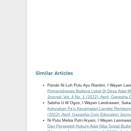
Similar Articles
Pande Ni Luh Putu Ayu Riantini, I Wayan La
Pemertahanan Budaya Lokal Di Desa Adat
Journal: Vol. 4 No. 1 (2022): April, Ganesha 
Salsha U M Ogos, I Wayan Landrawan, Suka
Kelurahan Pa’u Kecamatan Langke Rembon
(2022): April, Ganesha Civic Education Journ
Ni Putu Melsa Putri Aryani, I Wayan Lasmawa
Dari Perspektif Hukum Adat Nilai Sosial Bu