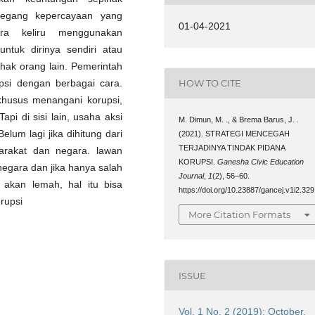
megang kepercayaan yang
01-04-2021
ra keliru menggunakan
tuk dirinya sendiri atau
hak orang lain. Pemerintah
psi dengan berbagai cara.
HOW TO CITE
husus menangani korupsi,
pi di sisi lain, usaha aksi
M. Dimun, M. ., & Brema Barus, J. .
um lagi jika dihitung dari
(2021). STRATEGI MENCEGAH
TERJADINYA TINDAK PIDANA
arakat dan negara. lawan
KORUPSI.
Ganesha Civic Education
egara dan jika hanya salah
Journal
,
1
(2), 56–60.
akan lemah, hal itu bisa
https://doi.org/10.23887/gancej.v1i2.329
rupsi
More Citation Formats
ISSUE
Vol. 1 No. 2 (2019): October,