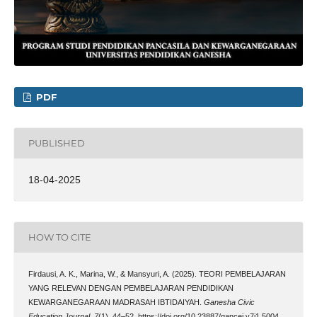
PDF
PUBLISHED
18-04-2025
HOW TO CITE
Firdausi, A. K., Marina, W., & Mansyuri, A. (2025). TEORI PEMBELAJARAN
YANG RELEVAN DENGAN PEMBELAJARAN PENDIDIKAN
KEWARGANEGARAAN MADRASAH IBTIDAIYAH.
Ganesha Civic
Education Journal
,
7
(1), 44–52. https://doi.org/10.23887/gancej.v7i1.5004