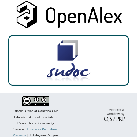
Editorial Office of Ganesha Civic
Education Journal | Institute of
Research and Community
Service,
Universitas Pendidikan
Ganesha
| Jl. Udayana Kampus