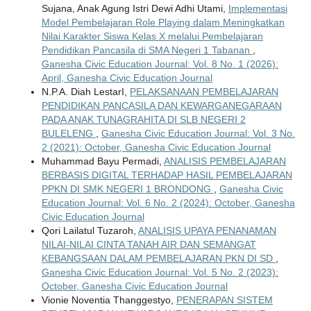
Sujana, Anak Agung Istri Dewi Adhi Utami,
Implementasi
Model Pembelajaran Role Playing dalam Meningkatkan
Nilai Karakter Siswa Kelas X melalui Pembelajaran
Pendidikan Pancasila di SMA Negeri 1 Tabanan
,
Ganesha Civic Education Journal: Vol. 8 No. 1 (2026):
April, Ganesha Civic Education Journal
N.P.A. Diah LestarI,
PELAKSANAAN PEMBELAJARAN
PENDIDIKAN PANCASILA DAN KEWARGANEGARAAN
PADA ANAK TUNAGRAHITA DI SLB NEGERI 2
BULELENG
,
Ganesha Civic Education Journal: Vol. 3 No.
2 (2021): October, Ganesha Civic Education Journal
Muhammad Bayu Permadi,
ANALISIS PEMBELAJARAN
BERBASIS DIGITAL TERHADAP HASIL PEMBELAJARAN
PPKN DI SMK NEGERI 1 BRONDONG
,
Ganesha Civic
Education Journal: Vol. 6 No. 2 (2024): October, Ganesha
Civic Education Journal
Qori Lailatul Tuzaroh,
ANALISIS UPAYA PENANAMAN
NILAI-NILAI CINTA TANAH AIR DAN SEMANGAT
KEBANGSAAN DALAM PEMBELAJARAN PKN DI SD
,
Ganesha Civic Education Journal: Vol. 5 No. 2 (2023):
October, Ganesha Civic Education Journal
Vionie Noventia Thanggestyo,
PENERAPAN SISTEM