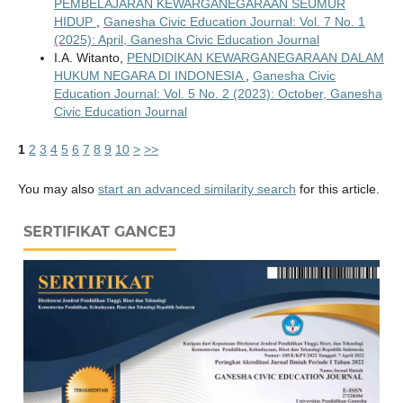
PEMBELAJARAN KEWARGANEGARAAN SEUMUR
HIDUP
,
Ganesha Civic Education Journal: Vol. 7 No. 1
(2025): April, Ganesha Civic Education Journal
I.A. Witanto,
PENDIDIKAN KEWARGANEGARAAN DALAM
HUKUM NEGARA DI INDONESIA
,
Ganesha Civic
Education Journal: Vol. 5 No. 2 (2023): October, Ganesha
Civic Education Journal
1
2
3
4
5
6
7
8
9
10
>
>>
You may also
start an advanced similarity search
for this article.
SERTIFIKAT GANCEJ