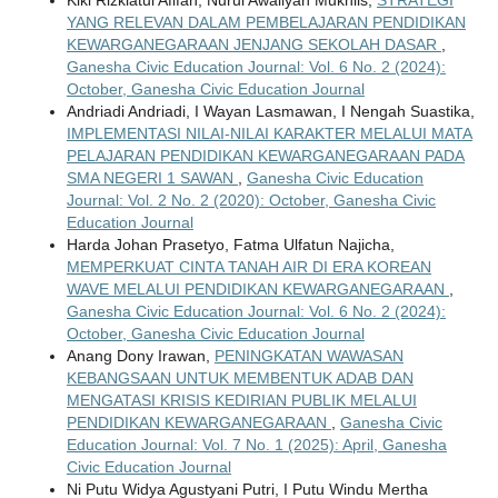
Kiki Rizkiatul Afifah, Nurul Awaliyah Mukhlis,
STRATEGI
YANG RELEVAN DALAM PEMBELAJARAN PENDIDIKAN
KEWARGANEGARAAN JENJANG SEKOLAH DASAR
,
Ganesha Civic Education Journal: Vol. 6 No. 2 (2024):
October, Ganesha Civic Education Journal
Andriadi Andriadi, I Wayan Lasmawan, I Nengah Suastika,
IMPLEMENTASI NILAI-NILAI KARAKTER MELALUI MATA
PELAJARAN PENDIDIKAN KEWARGANEGARAAN PADA
SMA NEGERI 1 SAWAN
,
Ganesha Civic Education
Journal: Vol. 2 No. 2 (2020): October, Ganesha Civic
Education Journal
Harda Johan Prasetyo, Fatma Ulfatun Najicha,
MEMPERKUAT CINTA TANAH AIR DI ERA KOREAN
WAVE MELALUI PENDIDIKAN KEWARGANEGARAAN
,
Ganesha Civic Education Journal: Vol. 6 No. 2 (2024):
October, Ganesha Civic Education Journal
Anang Dony Irawan,
PENINGKATAN WAWASAN
KEBANGSAAN UNTUK MEMBENTUK ADAB DAN
MENGATASI KRISIS KEDIRIAN PUBLIK MELALUI
PENDIDIKAN KEWARGANEGARAAN
,
Ganesha Civic
Education Journal: Vol. 7 No. 1 (2025): April, Ganesha
Civic Education Journal
Ni Putu Widya Agustyani Putri, I Putu Windu Mertha